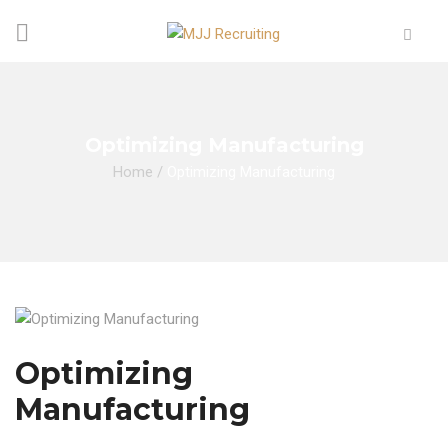
Optimizing Manufacturing
Home
/
Optimizing Manufacturing
Optimizing
Manufacturing