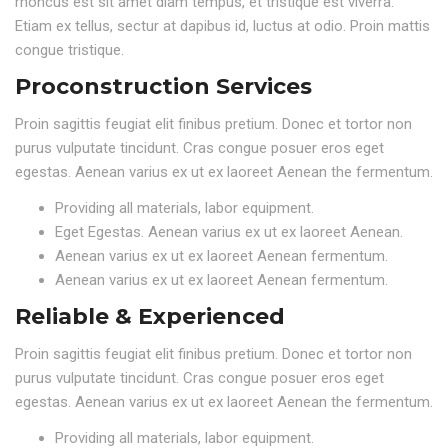
rhoncus est sit amet diam tempus, et tristique est viverra.
Etiam ex tellus, sectur at dapibus id, luctus at odio. Proin mattis
congue tristique.
Proconstruction Services
Proin sagittis feugiat elit finibus pretium. Donec et tortor non
purus vulputate tincidunt. Cras congue posuer eros eget
egestas. Aenean varius ex ut ex laoreet Aenean the fermentum.
Providing all materials, labor equipment.
Eget Egestas. Aenean varius ex ut ex laoreet Aenean.
Aenean varius ex ut ex laoreet Aenean fermentum.
Aenean varius ex ut ex laoreet Aenean fermentum.
Reliable & Experienced
Proin sagittis feugiat elit finibus pretium. Donec et tortor non
purus vulputate tincidunt. Cras congue posuer eros eget
egestas. Aenean varius ex ut ex laoreet Aenean the fermentum.
Providing all materials, labor equipment.